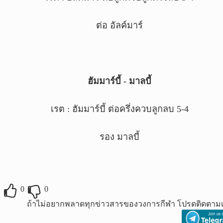
ต่อ อัลค์มาร์
ฮัมมาร์บี้ - มาลบี้
เรต : ฮัมมาร์บี้ ต่อครึ่งควบลูกลบ 5-4
รอง มาลบี้
0
0
ถ้าไม่อยากพลาดทุกข่าวสารของวงการกีฬา โปรดติดตามเ