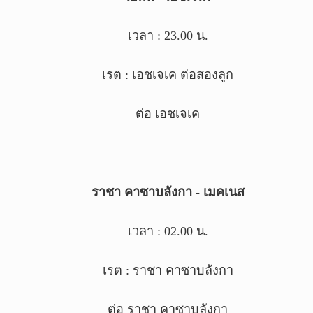
เวลา : 23.00 น.
เรต : เอชเจเค ต่อสองลูก
ต่อ เอชเจเค
ราชา คาซาบลังกา - เมคเนส
เวลา : 02.00 น.
เรต : ราชา คาซาบลังกา
ต่อ ราชา คาซาบลังกา