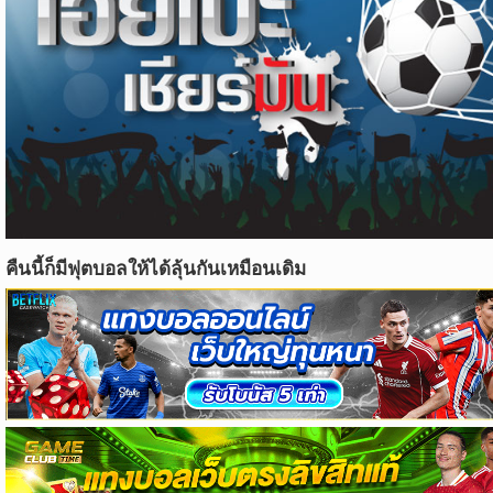
ข่าว
บอล
ไทย
ข่าว
ฟุตบอล
ต่าง
ประเทศ
ข่าว
คืนนี้ก็มีฟุตบอลให้ได้ลุ้นกันเหมือนเดิม
NBA
ข่าว
NFL
คอ
ลัม
นิ
สต์