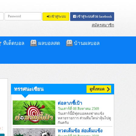
เข้าสู่ระบบ
เข้าสู่ระบบด้วย facebook
สมัครสมาชิก
ทีเด็ดบอล
ผลบอลสด
บ้านผลบอล
ทรรศนะเซียน
ดูทั้งหมด
ต่อลาภชี้เป้า
วันเสาร์ที่ 08 สิงหาคม 2569
วันเสาร์นี้มีฟุตบอลลงฟาดแข้ง
หลายรายการ ส่วนทีมใดน่าลุ้นไปดู
กันครับ
 :
หวดเต็มข้อ ล่อเต็มแข้ง