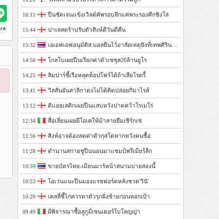
ปืนชัดเจนแข้งเวิลด์คัพรอบลึกแค่พระรองศึกชิงโล่
16:11
ปาเลสตร้าปรับตัวสิงห์ดีวันดีคืน
15:44
เอเอฟเอฟอนุมัติส.บอลยืนไว้อาลัยเหตุยิงที่เทพศิรินทร์นนฯ
15:32
โกลโบเผยปืนเรียกค่าตัวเชซุส20ล้านยูโร
14:50
ลิมปาร์ชี้เรือหลุดท็อปโฟร์ได้ถ้าเสียโรดรี้
14:25
วิลสันยันสาลิกาดงไม่ได้คิดปล่อยกิมาไรส์
13:41
ดิแอธเลติกเผยปืนแสบหวังปาดคว้าโรเมโร่
13:12
สื่อเลี่ยนเผยผีโอเคให้ม้าลายยืมเซิร์กเซ่
12:34
สิงห์อาจต้องลดค่าตัวกุสโตหากหวังคนซื้อ
11:56
ตำนานสกายชูปืนนอนมาแชมป์พรีเมียร์ลีก
11:28
ขายบัตรไทย-เมียนมาร์หน้าสนามบ่ายสองนี้
10:59
โอเว่นแนะปืนมองแรชฟอร์ดหลังชวด'วินิ'
10:53
เคลลี่ชี้ไก่ควรหาตัวรุกฝั่งซ้ายก่อนหอกเป้า
10:20
ผีพิจารณาซื้อลูกูมี่เซนเตอร์โบโลญญ่า
09:49