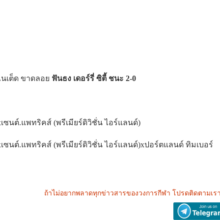
 ยูไนเต็ด ขาดลอย
ฟันธง เดอร์รี่ ซิตี้ ชนะ 2-0
xเซนต์.แพทริคส์ (พรีเมียร์ดิวิชั่น ไอร์แลนด์)
x
เซนต์
.
แพทริคส์
(
พรีเมียร์ดิวิชั่น
ไอร์แลนด์
)x
ปอร์ตแลนด์
ทิมเบอร์
ถ้าไม่อยากพลาดทุกข่าวสารของวงการกีฬา โปรดติดตามเรา