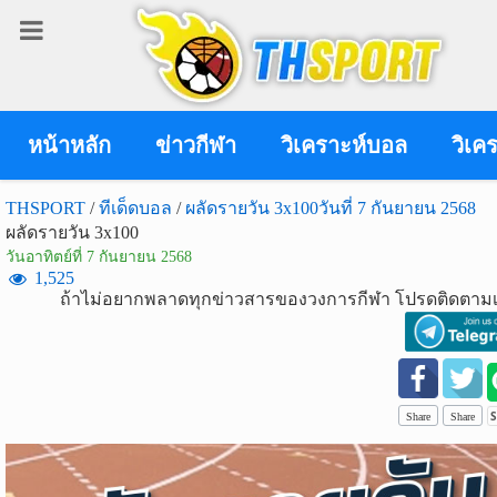
เข้า
สู่
ระบบ
หน้าหลัก
ข่าวกีฬา
วิเคราะห์บอล
วิเค
THSPORT
/
ทีเด็ดบอล
/
ผลัดรายวัน 3x100วันที่ 7 กันยายน 2568
ผลัดรายวัน 3x100
เข้าสู่ระบบ
วันอาทิตย์ที่ 7 กันยายน 2568
1,525
เข้าสู่ระบบด้วย facebook
ถ้าไม่อยากพลาดทุกข่าวสารของวงการกีฬา โปรดติดตามเ
สมัคร
สมาชิก
Share
Share
ข่าว
กีฬา