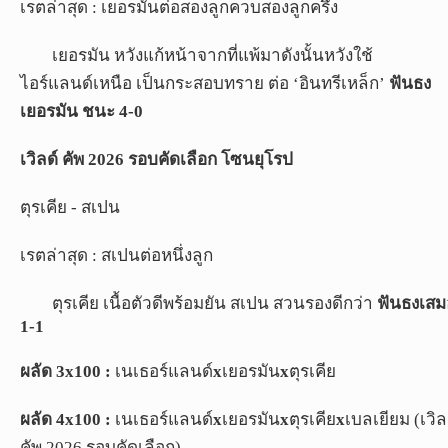
เรตล่าสุด : เยอรมันต่อสองลูกควบสองลูกครึ่ง
เยอรมัน หวังแก้หน้าจากที่แพ้มาดังนั้นหวังใช้
ไอร์แลนด์เหนือ เป็นกระสอบทราย ต่อ ‘อินทรีเหล็ก’
ฟันธง
เยอรมัน ชนะ 4-0
เวิลด์ คัพ 2026 รอบคัดเลือก โซนยุโรป
ตุรเคีย - สเปน
เรตล่าสุด : สเปนต่อหนึ่งลูก
ตุรเคีย เนื้อตัวดีพร้อมยัน สเปน สวนรองดีกว่า
ฟันธงเสม
1-1
ผลัด 3x100 :
เนเธอร์แลนด์
x
เยอรมัน
x
ตุรเคีย
ผลัด 4x100 :
เนเธอร์แลนด์
x
เยอรมัน
x
ตุรเคีย
x
เบลเยียม (เวิล
คัพ 2026 รอบคัดเลือก)