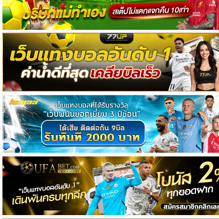
วิเคราะห์
บอล
วิเคราะห์
NFL
วิเคราะห์
NBA
ทีเด็ด
บอล
แกล
ล
อรี่
สาว
งาม