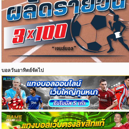
ข่าว
บอล
ไทย
ข่าว
ฟุตบอล
ต่าง
ประเทศ
ข่าว
บอลวันอาทิตย์จัดไป
NBA
ข่าว
NFL
คอ
ลัม
นิ
สต์