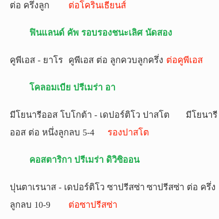
ต่อ ครึ่งลูก
ต่อโครินเธียนส์
ฟินแลนด์ คัพ รอบรองชนะเลิศ นัดสอง
คูพีเอส - ยาโร
คูพีเอส ต่อ ลูกควบลูกครึ่ง
ต่อคูพีเอส
โคลอมเบีย ปรีเมร่า อา
มีโยนารีออส โบโกต้า - เดปอร์ติโว ปาสโต
มีโยนารี
ออส ต่อ หนึ่งลูกลบ 5-4
รองปาสโต
คอสตาริกา ปรีเมร่า ดิวิซิออน
ปุนตาเรนาส - เดปอร์ติโว ซาปรีสซ่า
ซาปรีสซ่า ต่อ ครึ่ง
ลูกลบ 10-9
ต่อซาปรีสซ่า