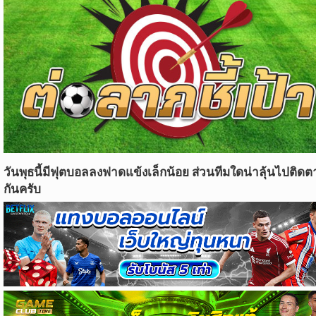
ข่าว
บอล
ไทย
ข่าว
ฟุตบอล
ต่าง
ประเทศ
ข่าว
วันพุธนี้มีฟุตบอลลงฟาดแข้งเล็กน้อย ส่วนทีมใดน่าลุ้นไปติด
NBA
กันครับ
ข่าว
NFL
คอ
ลัม
นิ
สต์