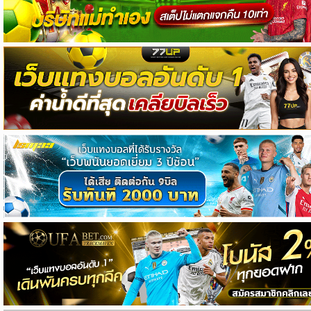
วิเคราะห์
บอล
วิเคราะห์
NFL
วิเคราะห์
NBA
ทีเด็ด
บอล
แกล
ล
อรี่
สาว
งาม