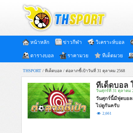
หน้าหลัก
ข่าวกีฬา
วิเคราะห์บอล
ตารางบอล
ราคามวย
ทีเด็ดมวย
THSPORT
/
ทีเด็ดบอล
/
ต่อลาภชี้เป้าวันที่ 31 ตุลาคม 2568
ทีเด็ดบอล 
วันศุกร์ที่ 31 ตุลาคม
วันศุกร์นี้มีฟุต
ไปดูกันครับ
2,661