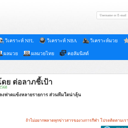
วิเคราะห์ NFL
วิเคราะห์ NBA
วิเคราะห์มวย
ผลมวย
ผลมวยไทย
คอลัมนิสต์
โดย ต่อลาภชี้เป้า
 2568
บอลลงฟาดแข้งหลายรายการ ส่วนทีมใดน่าลุ้น
ถ้าไม่อยากพลาดทุกข่าวสารของวงการกีฬา โปรดติดตามเรา