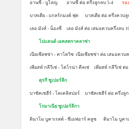
อานซี่ - บูโลญ
อานซี่ ต่อ ครึ่งลูกลบ 5-4
รอ
บาสเตีย - แกลร์กมงต์ ฟุต
บาสเตีย ต่อ ครึ่งควบล
เลอ มังส์ - น็องซี่
เลอ มังส์ ต่อ เสมอควบครึ่งลบ 1
โปแลนด์ เอคสตราคลาซ่า
เนียเชียชซ่า - คาโตวิช
เนียเชียชซ่า ต่อ เสมอควบคร
เพียสท์ กลีวีเช่ - โคโรน่า คีลเช่
เพียสท์ กลีวีเช่ ต
ตุรกี ซูเปอร์ลีก
บาชัคเชฮีร์ - โคเคลิสปอร์
บาชัคเชฮีร์ ต่อ ครึ่งลูก
โรมาเนีย ซูเปอร์ลีกา
ดินาโม บูคาเรสต์ - ซีเอฟอาร์ คลูช
ดินาโม บูคาเ