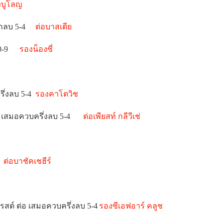
งบูโลญ
ูกลบ 5-4
ต่อบาสเตีย
0-9
รองน็องซี่
ึ่งลบ 5-4
รองคาโตวิช
่อ เสมอควบครึ่งลบ 5-4
ต่อเพียสท์ กลีวีเช่
ต่อบาชัคเชฮีร์
รสต์ ต่อ เสมอควบครึ่งลบ 5-4
รองซีเอฟอาร์ คลูช