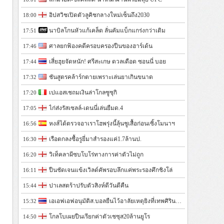
อิปสวิชเปิดตัวลูคิชกลางใหม่เซ็นถึง2030
18:00
นาบิลโกนหัวแก้เคล็ด ลั่นคัมแบ็กแกร่งกว่าเดิม
17:51
ศาลยกฟ้องคดีครอบครองปืนของฮาร์เด้น
17:46
เสี่ยฮุยจัดหนัก! ศรีสะเกษ ดวลเดือด ซอนนี่ บอย
17:44
ชันสูตรคล้าร์กตายเพราะเล่นยาเกินขนาด
17:32
เปแอสเชถมเงินล่าโกลซูซุกิ
17:20
ไก่ส่งรัสเซลล์-เดนนี่เล่นยืมด.4
17:05
หงส์ได้ตรวจอาเราโฮพรุ่งนี้ลุ้นชูเสื้อก่อนเซิ้งโมนาฯ
16:56
เรือตกลงซื้อรูยี่มาสำรองแค่1.7ล้านป.
16:30
วิเท็คลาผีซบโบโร่ทางการค่าตัวไม่ถูก
16:20
ปืนชัดเจนแข้งเวิลด์คัพรอบลึกแค่พระรองศึกชิงโล่
16:11
ปาเลสตร้าปรับตัวสิงห์ดีวันดีคืน
15:44
เอเอฟเอฟอนุมัติส.บอลยืนไว้อาลัยเหตุยิงที่เทพศิรินทร์นนฯ
15:32
โกลโบเผยปืนเรียกค่าตัวเชซุส20ล้านยูโร
14:50