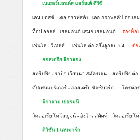
เนเธอร์แลนด์ส แอร์สเต้ ดิวิซี่
เดน บอสช์ - เดอ กราฟสคัป
เดอ กราฟสคัป ต่อ เสม
ท็อป ออสส์ - เฮลมอนด์
เสมอ เฮลมอนด์
รองท็อป
เฟนโล - วิเทสส์
เฟนโล ต่อ ครึ่งลูกลบ 5-4
ต่
ออสเตรีย ลีกาสอง
สทริปฟิง - ราปิด เวียนนา สมัครเล่น
สทริปฟิง ต่อ 
คัปเฟนแบร์เกอร์ - ออสเตรีย ซัลซ์บวร์ก
ใครต่อ
ลีกาสาม เยอรมนี
วิคตอเรีย โคโลญจน์ - อิงโกลสตัดท์
วิคตอเรีย โ
ดิวิชั่น 1 เดนมาร์ก