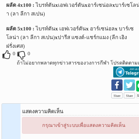
ผลัด 4x100 :
ไบรท์ตัน
x
เอฟเวอร์ตัน
x
อาร์เซน่อล
x
บาร์เซโลน
า (ลา ลีกา สเปน)
ผลัด
5x100 :
ไบรท์ตัน
x
เอฟเวอร์ตัน
x
อาร์เซน่อล
x
บาร์เซ
โลน่า
(
ลา
ลีกา
สเปน
)
x
ปารีส
แซงต์
-
แชร์กแมง
(
ลีก
เอิง
ฝรั่งเศส
)
0
0
ถ้าไม่อยากพลาดทุกข่าวสารของวงการกีฬา โปรดติดตามเ
Share
Share
แสดงความคิดเห็น
กรุณาเข้าสู่ระบบเพื่อแสดงความคิดเห็น