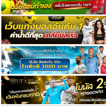
วิเคราะห์
บอล
วิเคราะห์
NFL
วิเคราะห์
NBA
ทีเด็ด
บอล
แกล
ล
อรี่
สาว
งาม