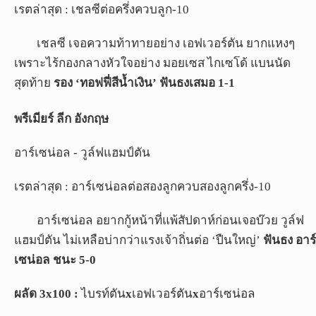
เรตล่าสุด : เชลซีต่อครึ่งควบลูก-10
เชลซี เจอความท้าทายอย่าง เอฟเวอร์ตัน ยากแหงๆ
เพราะไร้กองกลางหัวใจอย่าง มอยเซส ไกเซโด้ แบนนัด
สุดท้าย
รอง ‘ทอฟฟี่สีน้ำเงิน’ ฟันธงเสมอ 1-1
พรีเมียร์ ลีก อังกฤษ
อาร์เซน่อล - วูล์ฟแฮมป์ตัน
เรตล่าสุด : อาร์เซน่อลต่อสองลูกควบสองลูกครึ่ง-10
อาร์เซน่อล อยากกู้หน้าที่แพ้สัปดาห์ก่อนเจอบ๊วย วูล์ฟ
แฮมป์ตัน ไม่เหลือบ่ากว่าแรงเจ้าถิ่นต่อ ‘ปืนใหญ่’
ฟันธง อาร์
เซน่อล ชนะ 5-0
ผลัด 3x100 :
ไบรท์ตัน
x
เอฟเวอร์ตัน
x
อาร์เซน่อล