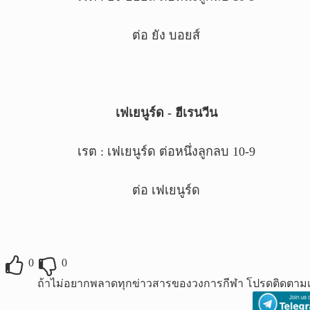
ต่อ ยัง บอยส์
เฟเยนูร์ด - ฮีเรนวีน
เรต : เฟเยนูร์ด ต่อหนึ่งลูกลบ 10-9
ต่อ เฟเยนูร์ด
0
0
ถ้าไม่อยากพลาดทุกข่าวสารของวงการกีฬา โปรดติดตามเ