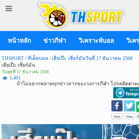
เข้า
สู่
ระบบ
หน้าหลัก
ข่าวกีฬา
วิเคราะห์บอล
วิเค
THSPORT
/
ทีเด็ดบอล
/
เฮียเป๊ะ เชียร์มันวันที่ 17 ธันวาคม 2568
เฮียเป๊ะ เชียร์มัน
เข้าสู่ระบบ
วันพุธที่ 17 ธันวาคม 2568
1,401
เข้าสู่ระบบด้วย facebook
ถ้าไม่อยากพลาดทุกข่าวสารของวงการกีฬา โปรดติดตามเ
สมัคร
สมาชิก
Share
Share
ข่าว
กีฬา