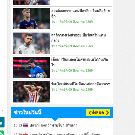
ฮอลล์ออกจากแคมป์สาลิกาโหมลือย้าย
อีก
วันอาทิตย์ที่ 09 สิงหาคม 2569
สาลิกาดงเร่งล่าฮอยเบียร์กเสริมแดน
กลาง
วันอาทิตย์ที่ 09 สิงหาคม 2569
เด็กเก่าปืนแนะสโมสรแย่งเนโต้กับเรือ
ใบ
วันอาทิตย์ที่ 09 สิงหาคม 2569
ซิเมโอเน่ยันหมีไม่มีแผนปล่อยอัลวาเรซ
วันอาทิตย์ที่ 09 สิงหาคม 2569
 :
ข่าวใหม่วันนี้
ดูทั้งหมด
ปลวกแดงคว้าพรปรีชาเสริมเก๋า
18:13
อลอนโซ่พอใจปาเลสตราพัฒนาการดีขึ้นเรื่อยๆ
17:39