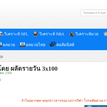
วิเคราะห์ NFL
วิเคราะห์ NBA
วิเคราะห์มวย
ผลมวย
ผลมวยไทย
คอลัมนิสต์
69
โดย ผลัดรายวัน 3x100
าคม 2569
ๆ
ถ้าไม่อยากพลาดทุกข่าวสารของวงการกีฬา โปรดติดตามเรา