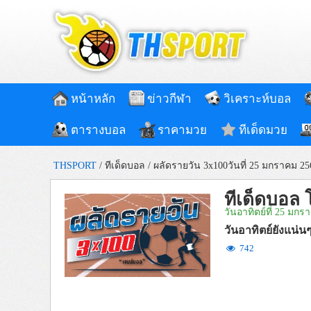
หน้าหลัก
ข่าวกีฬา
วิเคราะห์บอล
ตารางบอล
ราคามวย
ทีเด็ดมวย
THSPORT
/
ทีเด็ดบอล
/
ผลัดรายวัน 3x100วันที่ 25 มกราคม 25
ทีเด็ดบอล 
วันอาทิตย์ที่ 25 มกร
วันอาทิตย์ยังแน่น
742