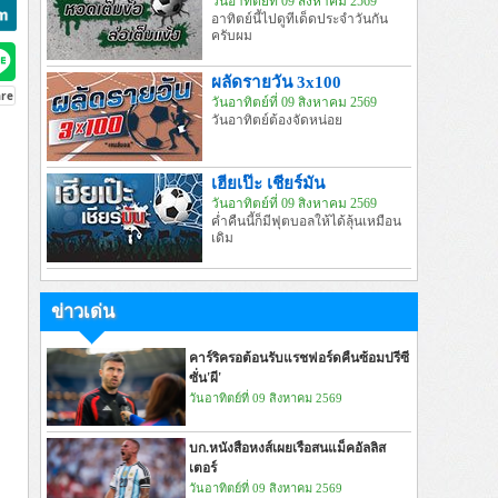
วันอาทิตย์ที่ 09 สิงหาคม 2569
อาทิตย์นี้ไปดูทีเด็ดประจำวันกัน
ครับผม
ผลัดรายวัน 3x100
วันอาทิตย์ที่ 09 สิงหาคม 2569
วันอาทิตย์ต้องจัดหน่อย
เฮียเป๊ะ เชียร์มัน
วันอาทิตย์ที่ 09 สิงหาคม 2569
ค่ำคืนนี้ก็มีฟุตบอลให้ได้ลุ้นเหมือน
เดิม
ข่าวเด่น
คาร์ริครอต้อนรับแรชฟอร์ดคืนซ้อมปรีซี
ซั่น'ผี'
วันอาทิตย์ที่ 09 สิงหาคม 2569
บก.หนังสือหงส์เผยเรือสนแม็คอัลลิส
เตอร์
วันอาทิตย์ที่ 09 สิงหาคม 2569