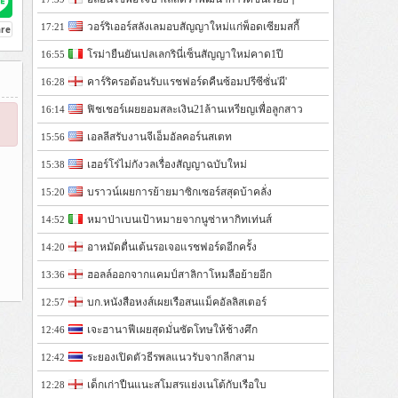
วอร์ริเออร์สลังเลมอบสัญญาใหม่แก่พ็อดเซียมสกี้
17:21
โรม่ายืนยันเปลเลกรินี่เซ็นสัญญาใหม่คาด1ปี
16:55
คาร์ริครอต้อนรับแรชฟอร์ดคืนซ้อมปรีซีซั่น'ผี'
16:28
ฟิชเชอร์เผยยอมสละเงิน21ล้านเหรียญเพื่อลูกสาว
16:14
เอลลีสรับงานจีเอ็มอัลคอร์นสเตท
15:56
เฮอร์โร่ไม่กังวลเรื่องสัญญาฉบับใหม่
15:38
บราวน์เผยการย้ายมาซิกเซอร์สสุดบ้าคลั่ง
15:20
หมาป่าเบนเป้าหมายจากนูซ่าหากิทเท่นส์
14:52
อาหมัดตื่นเต้นรอเจอแรชฟอร์ดอีกครั้ง
14:20
ฮอลล์ออกจากแคมป์สาลิกาโหมลือย้ายอีก
13:36
บก.หนังสือหงส์เผยเรือสนแม็คอัลลิสเตอร์
12:57
เจะฮานาฟีเผยสุดมั่นซัดโทษให้ช้างศึก
12:46
ระยองเปิดตัวธีรพลแนวรับจากลีกสาม
12:42
เด็กเก่าปืนแนะสโมสรแย่งเนโต้กับเรือใบ
12:28