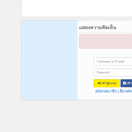
แสดงความคิดเห็น
เข้าสู่ระบบ
เข้
สมัครสมาชิก
|
ลืมรหัส