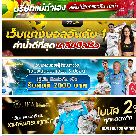
วิเคราะห์
บอล
วิเคราะห์
NFL
วิเคราะห์
NBA
ทีเด็ด
บอล
แกล
ล
อรี่
สาว
งาม