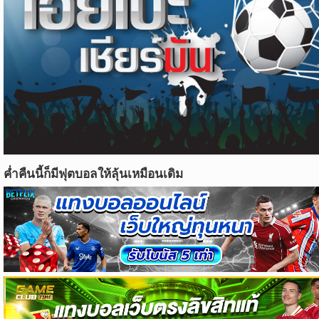
ข่าว
บอล
ไทย
ข่าว
ฟุตบอล
ต่าง
ประเทศ
ข่าว
ค่ำคืนนี้ก็มีฟุตบอลให้ลุ้นเหมือนเดิม
NBA
ข่าว
NFL
คอ
ลัม
นิ
สต์