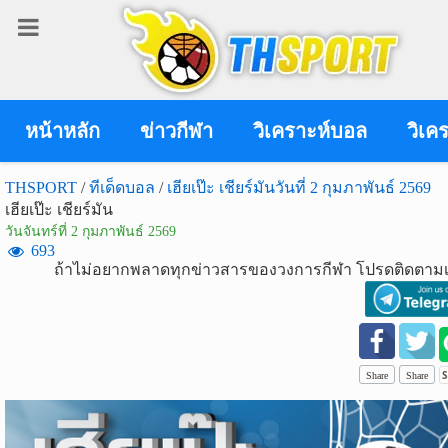
เข้า
สู่
ระบบ
หน้าหลัก
ข่าวกีฬา
วิเคราะห์บอล
วิเค
THSPORT
/
ทีเด็ดบอล
/
เฮียเป๊ะ เชียร์มันวันที่ 2 กุมภาพันธ์ 2569
เฮียเป๊ะ เชียร์มัน
เข้าสู่ระบบ
วันจันทร์ที่ 2 กุมภาพันธ์ 2569
693
เข้าสู่ระบบด้วย facebook
ถ้าไม่อยากพลาดทุกข่าวสารของวงการกีฬา โปรดติดตามเ
สมัคร
สมาชิก
Share
Share
ข่าว
กีฬา