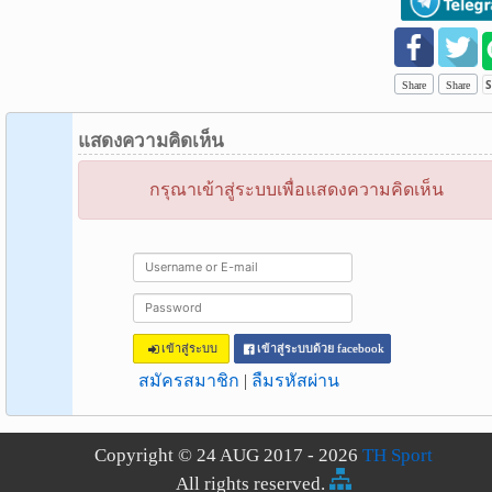
Share
Share
แสดงความคิดเห็น
กรุณาเข้าสู่ระบบเพื่อแสดงความคิดเห็น
เข้าสู่ระบบ
เข้าสู่ระบบด้วย facebook
สมัครสมาชิก
|
ลืมรหัสผ่าน
Copyright © 24 AUG 2017 - 2026
TH Sport
All rights reserved.