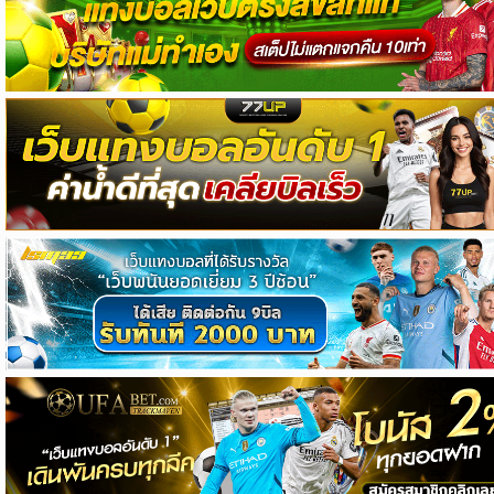
วิเคราะห์
บอล
วิเคราะห์
NFL
วิเคราะห์
NBA
ทีเด็ด
บอล
แกล
ล
อรี่
สาว
งาม