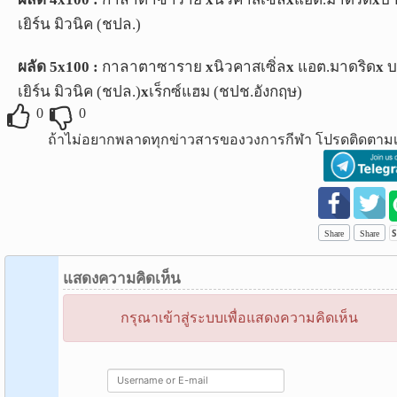
เยิร์น มิวนิค (ชปล.)
ผลัด
5x100 :
กาลาตาซาราย
x
นิวคาสเซิ่ล
x
แอต
.
มาดริด
x
บ
เยิร์น
มิวนิค
(
ชปล
.)
x
เร็กซ์แฮม
(
ชปช
.
อังกฤษ
)
0
0
ถ้าไม่อยากพลาดทุกข่าวสารของวงการกีฬา โปรดติดตามเ
Share
Share
แสดงความคิดเห็น
กรุณาเข้าสู่ระบบเพื่อแสดงความคิดเห็น