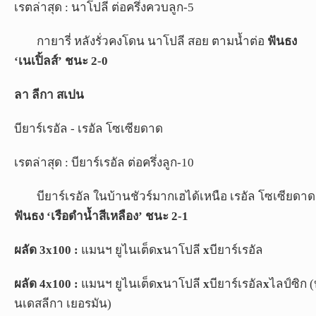
เรตล่าสุด : นาโปลี ต่อครึ่งควบลูก-5
กายารี่ หลังรั่วคงโดน นาโปลี สอย ตามน้ำต่อ
ฟันธง
‘เนเปิ้ลส์’ ชนะ 2-0
ลา ลีกา สเปน
บียาร์เรอัล - เรอัล โซเซียดาด
เรตล่าสุด : บียาร์เรอัล ต่อครึ่งลูก-10
บียาร์เรอัล ในบ้านชัวร์มากเฮได้เหนือ เรอัล โซเซียดาด
ฟันธง ‘เรือดำน้ำสีเหลือง’ ชนะ 2-1
ผลัด 3x100 :
แมนฯ ยูไนเต็ด
x
นาโปลี
x
บียาร์เรอัล
ผลัด 4x100 :
แมนฯ ยูไนเต็ด
x
นาโปลี
x
บียาร์เรอัล
x
ไลป์ซิก (
นเดสลีกา เยอรมัน)