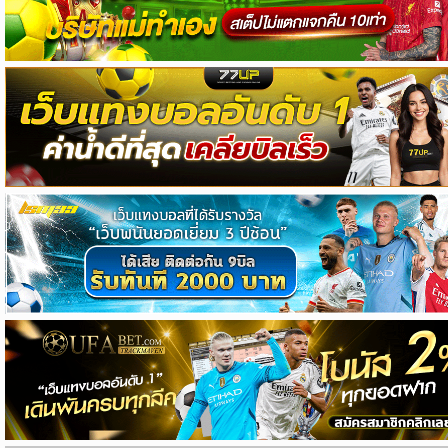
วิเคราะห์
บอล
วิเคราะห์
NFL
วิเคราะห์
NBA
ทีเด็ด
บอล
แกล
ล
อรี่
สาว
งาม