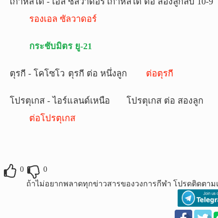
เกาหลีใต้ - เอล ซัลวาดอร์
เกาหลีใต้ ต่อ สองลูกลบ 10-9
รองเอล ซัลวาดอร์
กระชับมิตร ยู-21
ตุรกี - โคโซโว
ตุรกี ต่อ หนึ่งลูก
ต่อตุรกี
โปรตุเกส - ไอร์แลนด์เหนือ
โปรตุเกส ต่อ สองลูก
ต่อโปรตุเกส
0
0
ถ้าไม่อยากพลาดทุกข่าวสารของวงการกีฬา โปรดติดตามเ