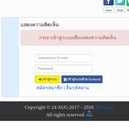
Share
Share
แสดงความคิดเห็น
กรุณาเข้าสู่ระบบเพื่อแสดงความคิดเห็น
เข้าสู่ระบบ
เข้าสู่ระบบด้วย facebook
สมัครสมาชิก
|
ลืมรหัสผ่าน
Copyright © 24 AUG 2017 - 2026
TH Sport
All rights reserved.