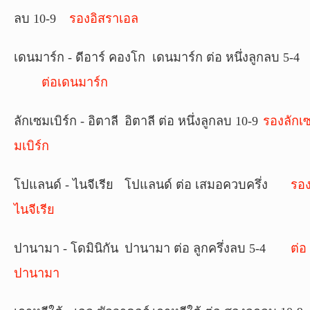
ลบ 10-9
รองอิสราเอล
เดนมาร์ก - ดีอาร์ คองโก
เดนมาร์ก ต่อ หนึ่งลูกลบ 5-4
ต่อเดนมาร์ก
ลักเซมเบิร์ก - อิตาลี
อิตาลี ต่อ หนึ่งลูกลบ 10-9
รองลักเ
มเบิร์ก
โปแลนด์ - ไนจีเรีย
โปแลนด์ ต่อ เสมอควบครึ่ง
รอ
ไนจีเรีย
ปานามา - โดมินิกัน
ปานามา ต่อ ลูกครึ่งลบ 5-4
ต่อ
ปานามา