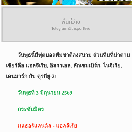
ผล
บอล
สด
Copyright
©
วันพุธนี้มีฟุตบอลทีมชาติลงสนาม ส่วนทีมที่น่าตาม
24
AUG
เชียร์คือ แอลจีเรีย, อิสราเอล, ลักเซมเบิร์ก, ไนจีเรีย,
2017
-
เดนมาร์ก กับ ตุรกียู-21
2026
TH
วันพุธที่ 3 มิถุนายน 2569
Sport
,
All
rights
กระชับมิตร
reserved.
เนเธอร์แลนด์ส - แอลจีเรีย