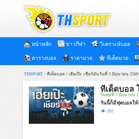
หน้าหลัก
ข่าวกีฬา
วิเคราะห์บอล
ตารางบอล
ราคามวย
ทีเด็ดมวย
THSPORT
/
ทีเด็ดบอล
/
เฮียเป๊ะ เชียร์มันวันที่ 3 มิถุนายน 2569
ทีเด็ดบอล โ
วันพุธที่ 3 มิถุนายน 
วันนี้ก็มีฟุตบอลให้
202