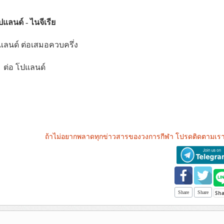
ปแลนด์ - ไนจีเรีย
ปแลนด์ ต่อเสมอควบครึ่ง
ต่อ โปแลนด์
ถ้าไม่อยากพลาดทุกข่าวสารของวงการกีฬา โปรดติดตามเรา
Share
Share