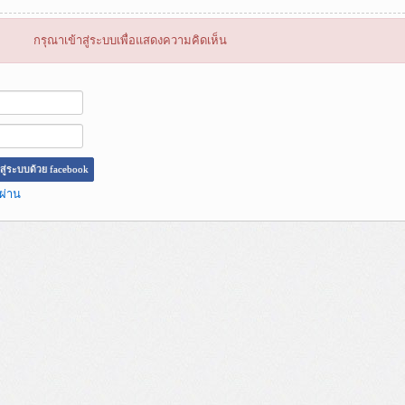
กรุณาเข้าสู่ระบบเพื่อแสดงความคิดเห็น
าสู่ระบบด้วย facebook
ผ่าน