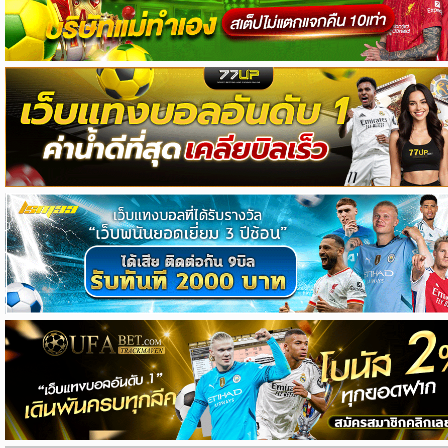
วิเคราะห์
บอล
วิเคราะห์
NFL
วิเคราะห์
NBA
ทีเด็ด
บอล
แกล
ล
อรี่
สาว
งาม