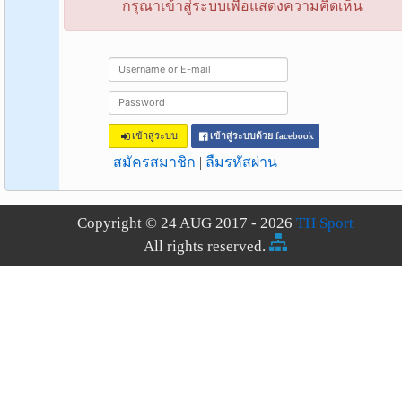
กรุณาเข้าสู่ระบบเพื่อแสดงความคิดเห็น
เข้าสู่ระบบ
เข้าสู่ระบบด้วย facebook
สมัครสมาชิก
|
ลืมรหัสผ่าน
Copyright © 24 AUG 2017 - 2026
TH Sport
All rights reserved.