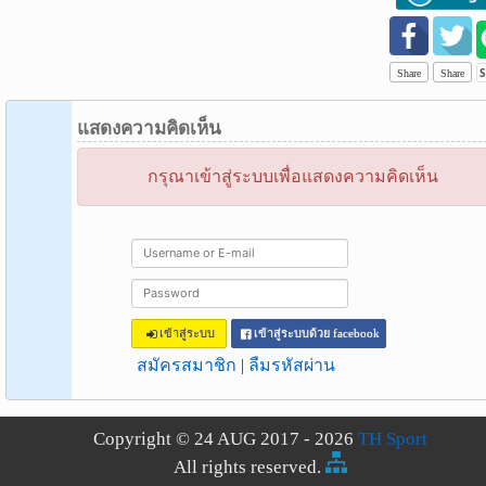
Share
Share
แสดงความคิดเห็น
กรุณาเข้าสู่ระบบเพื่อแสดงความคิดเห็น
เข้าสู่ระบบ
เข้าสู่ระบบด้วย facebook
สมัครสมาชิก
|
ลืมรหัสผ่าน
Copyright © 24 AUG 2017 - 2026
TH Sport
All rights reserved.