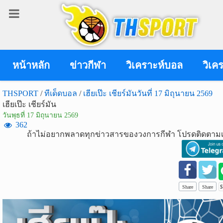
เข้า
สู่
ระบบ
หน้าหลัก
ข่าวกีฬา
วิเคราะห์บอล
วิเค
THSPORT
/
ทีเด็ดบอล
/
เฮียเป๊ะ เชียร์มันวันที่ 17 มิถุนายน 2569
เฮียเป๊ะ เชียร์มัน
เข้าสู่ระบบ
วันพุธที่ 17 มิถุนายน 2569
362
เข้าสู่ระบบด้วย facebook
ถ้าไม่อยากพลาดทุกข่าวสารของวงการกีฬา โปรดติดตามเ
สมัคร
สมาชิก
Share
Share
ข่าว
กีฬา