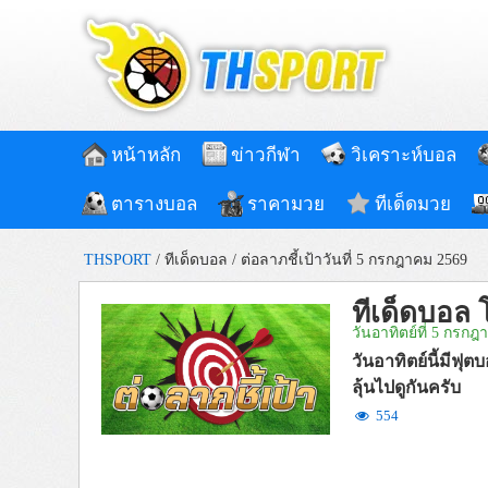
หน้าหลัก
ข่าวกีฬา
วิเคราะห์บอล
ตารางบอล
ราคามวย
ทีเด็ดมวย
THSPORT
/
ทีเด็ดบอล
/
ต่อลาภชี้เป้าวันที่ 5 กรกฎาคม 2569
ทีเด็ดบอล 
วันอาทิตย์ที่ 5 กรกฎ
วันอาทิตย์นี้มีฟ
ลุ้นไปดูกันครับ
554