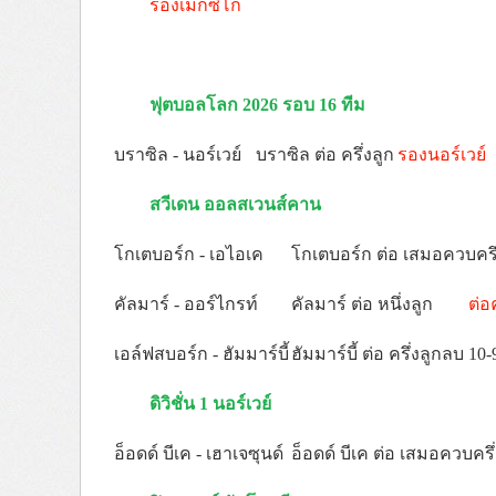
รองเม็กซิโก
ฟุตบอลโลก 2026 รอบ 16 ทีม
บราซิล - นอร์เวย์
บราซิล ต่อ ครึ่งลูก
รองนอร์เวย์
สวีเดน ออลสเวนส์คาน
โกเตบอร์ก - เอไอเค
โกเตบอร์ก ต่อ เสมอควบครึ
คัลมาร์ - ออร์ไกรท์
คัลมาร์ ต่อ หนึ่งลูก
ต่อ
เอล์ฟสบอร์ก - ฮัมมาร์บี้
ฮัมมาร์บี้ ต่อ ครึ่งลูกลบ 10-
ดิวิชั่น 1 นอร์เวย์
อ็อดด์ บีเค - เฮาเจซุนด์
อ็อดด์ บีเค ต่อ เสมอควบครึ