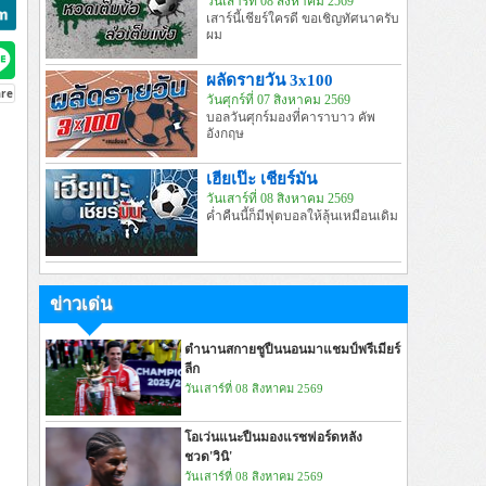
วันเสาร์ที่ 08 สิงหาคม 2569
เสาร์นี้เชียร์ใครดี ขอเชิญทัศนาครับ
ผม
ผลัดรายวัน 3x100
วันศุกร์ที่ 07 สิงหาคม 2569
บอลวันศุกร์มองที่คาราบาว คัพ
อังกฤษ
เฮียเป๊ะ เชียร์มัน
วันเสาร์ที่ 08 สิงหาคม 2569
ค่ำคืนนี้ก็มีฟุตบอลให้ลุ้นเหมือนเดิม
ข่าวเด่น
ตำนานสกายชูปืนนอนมาแชมป์พรีเมียร์
ลีก
วันเสาร์ที่ 08 สิงหาคม 2569
โอเว่นแนะปืนมองแรชฟอร์ดหลัง
ชวด'วินิ'
วันเสาร์ที่ 08 สิงหาคม 2569