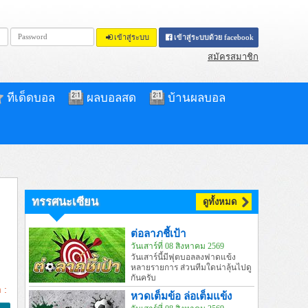
เข้าสู่ระบบ
เข้าสู่ระบบด้วย facebook
สมัครสมาชิก
ทีเด็ดบอล
ผลบอลสด
บ้านผลบอล
ทรรศนะเซียน
ดูทั้งหมด
ต่อลาภชี้เป้า
วันเสาร์ที่ 08 สิงหาคม 2569
วันเสาร์นี้มีฟุตบอลลงฟาดแข้ง
หลายรายการ ส่วนทีมใดน่าลุ้นไปดู
กันครับ
 :
หวดเต็มข้อ ล่อเต็มแข้ง