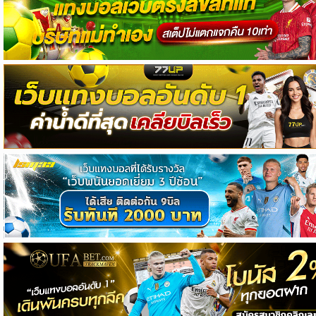
วิเคราะห์
บอล
วิเคราะห์
NFL
วิเคราะห์
NBA
ทีเด็ด
บอล
แกล
ล
อรี่
สาว
งาม