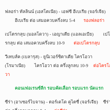
ฟลอร่า ทัลลินน์ (เอสโตเนีย) - เอฟซี อีเบเรีย (จอร์เจีย)
อีเบเรีย ต่อ เสมอควบครึ่งลบ 5-4
รองฟลอร่า
เปโตรกลุบ (มอลโดวา) - เอญาเตีย (แอลเอเบีย)
เป
รกลุบ ต่อ เสมอควบครึ่งลบ 10-9
ต่อเปโตรกลุบ
วีเทบส์ค (เบลารุส) - ยูนิเวอร์ซิตาเตีย ไครโอวา
(โรมาเนีย)
ไครโอวา ต่อ ครึ่งลูกลบ 10-9
ต่อไครโ
วา
คอนเฟอเรนซ์ลีก รอบคัดเลือก รอบแรก นัดแรก
ซีร่า (อาเซอร์ไบจาน) - ตอร์เดโด คูไตซี่ (จอร์เจีย)
ซีร่