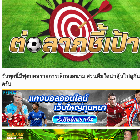
ข่าว
บอล
ไทย
ข่าว
ฟุตบอล
ต่าง
ประเทศ
ข่าว
วันพุธนี้มีฟุตบอลรายการเล็กลงสนาม ส่วนทีมใดน่าลุ้นไปดูกัน
NBA
ครับ
ข่าว
NFL
คอ
ลัม
นิ
สต์