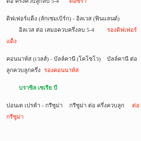
ต่อ ครึ่งควบลูกลบ 5-4
ต่อซีร่า
ดิฟเฟอร์แด็ง (ลักเซมเบิร์ก) - อิลเวส (ฟินแลนด์)
อิลเวส ต่อ เสมอควบครึ่งลบ 5-4
รองดิฟเฟอร์
แด็ง
คอนนาห์ส (เวลส์) - บัลล์คานี (โคโซโว)
บัลล์คานี ต่อ
ลูกควบลูกครึ่ง
รองคอนนาห์ส
บราซิล เซเรีย บี
ปอนเต เปรต้า - กรีซูม่า
กรีซูม่า ต่อ ครึ่งควบลูก
ต่อ
กรีซูม่า