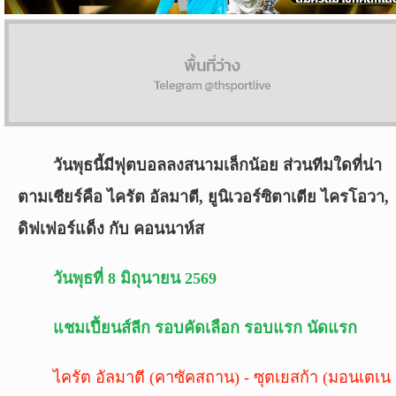
ผล
บอล
สด
Copyright
©
วันพุธนี้มีฟุตบอลลงสนามเล็กน้อย ส่วนทีมใดที่น่า
24
AUG
ตามเชียร์คือ ไครัต อัลมาตี, ยูนิเวอร์ซิตาเตีย ไครโอวา,
2017
-
ดิฟเฟอร์แด็ง กับ คอนนาห์ส
2026
TH
วันพุธที่ 8 มิถุนายน 2569
Sport
,
All
rights
แชมเปี้ยนส์ลีก รอบคัดเลือก รอบแรก นัดแรก
reserved.
ไครัต อัลมาตี (คาซัคสถาน) - ซุตเยสก้า (มอนเตเน