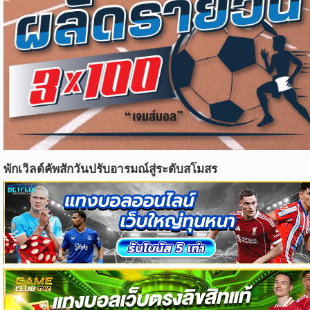
ข่าว
บอล
ไทย
ข่าว
ฟุตบอล
ต่าง
ประเทศ
ข่าว
พักเวิลด์คัพสักวันปรับอารมณ์สู่ระดับสโมสร
NBA
ข่าว
NFL
คอ
ลัม
นิ
สต์