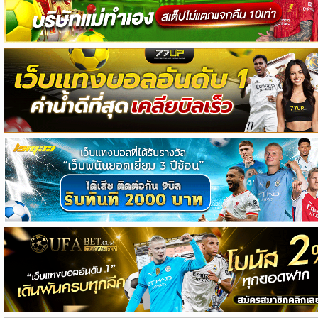
วิเคราะห์
บอล
วิเคราะห์
NFL
วิเคราะห์
NBA
ทีเด็ด
บอล
แกล
ล
อรี่
สาว
งาม