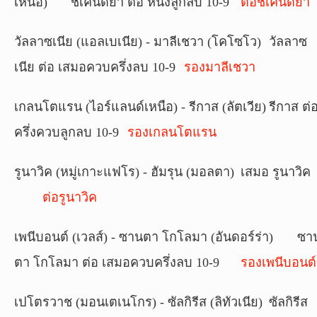
เหนือ)
ชเคนดีย่า ต่อ หนึ่งลูกลบ 10-9
ต่อชเคนดีย่า
วัลลาซเนีย (แอลเบเนีย) - มาลีเชวา (โคโซโว)
วัลลาซ
เนีย ต่อ เสมอควบครึ่งลบ 10-9
รองมาลีเชวา
เกลนโตแรน (ไอร์แลนด์เหนือ) - รีกาส (ลัตเวีย)
รีกาส ต่
ครึ่งควบลูกลบ 10-9
รองเกลนโตแรน
รูนาวิค (หมู่เกาะแฟโร) - ฮัมรุน (มอลตา)
เสมอ รูนาวิค
ต่อรูนาวิค
เพนีบอนต์ (เวลส์) - ซานตา โกโลมา (อันดอร์ร่า)
ซา
ตา โกโลมา ต่อ เสมอควบครึ่งลบ 10-9
รองเพนีบอนต
เปโตรวาช (มอนเตเนโกร) - ซัลกิรีส (ลิทัวเนีย)
ซัลกิรีส