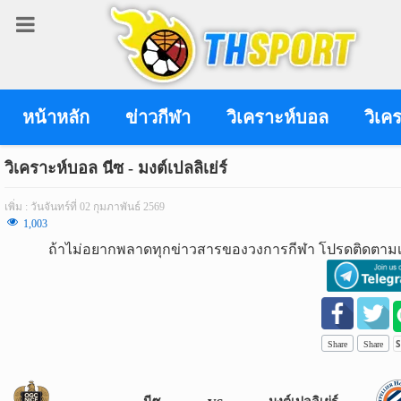
เข้า
สู่
ระบบ
หน้าหลัก
ข่าวกีฬา
วิเคราะห์บอล
วิเค
วิเคราะห์บอล นีซ - มงต์เปลลิเย่ร์
เข้าสู่ระบบ
เพิ่ม : วันจันทร์ที่ 02 กุมภาพันธ์ 2569
1,003
เข้าสู่ระบบด้วย facebook
ถ้าไม่อยากพลาดทุกข่าวสารของวงการกีฬา โปรดติดตามเ
สมัคร
สมาชิก
ข่าว
Share
Share
กีฬา