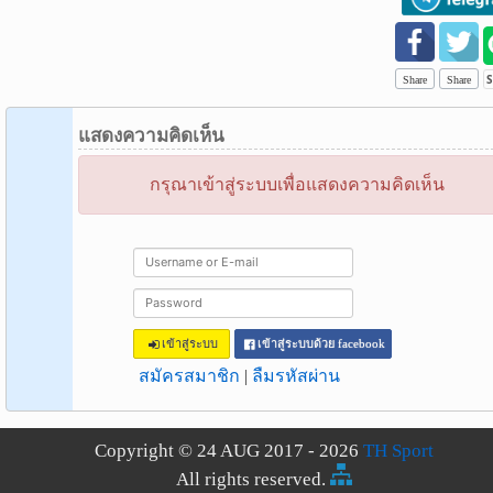
Share
Share
แสดงความคิดเห็น
กรุณาเข้าสู่ระบบเพื่อแสดงความคิดเห็น
เข้าสู่ระบบ
เข้าสู่ระบบด้วย facebook
สมัครสมาชิก
|
ลืมรหัสผ่าน
Copyright © 24 AUG 2017 - 2026
TH Sport
All rights reserved.