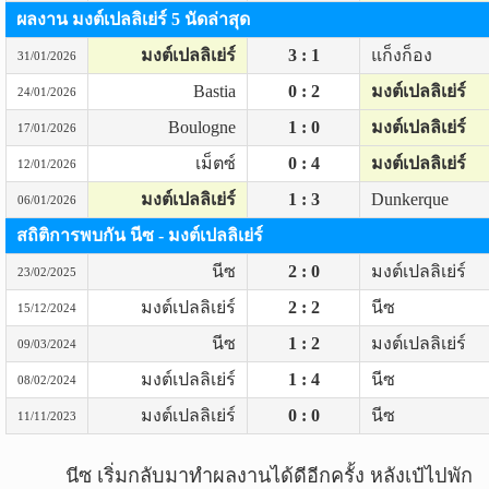
ผลงาน มงต์เปลลิเย่ร์ 5 นัดล่าสุด
มงต์เปลลิเย่ร์
3 : 1
แก็งก็อง
31/01/2026
Bastia
0 : 2
มงต์เปลลิเย่ร์
24/01/2026
Boulogne
1 : 0
มงต์เปลลิเย่ร์
17/01/2026
เม็ตซ์
0 : 4
มงต์เปลลิเย่ร์
12/01/2026
มงต์เปลลิเย่ร์
1 : 3
Dunkerque
06/01/2026
สถิติการพบกัน นีซ - มงต์เปลลิเย่ร์
นีซ
2 : 0
มงต์เปลลิเย่ร์
23/02/2025
มงต์เปลลิเย่ร์
2 : 2
นีซ
15/12/2024
นีซ
1 : 2
มงต์เปลลิเย่ร์
09/03/2024
มงต์เปลลิเย่ร์
1 : 4
นีซ
08/02/2024
มงต์เปลลิเย่ร์
0 : 0
นีซ
11/11/2023
นีซ เริ่มกลับมาทำผลงานได้ดีอีกครั้ง หลังเป๋ไปพัก