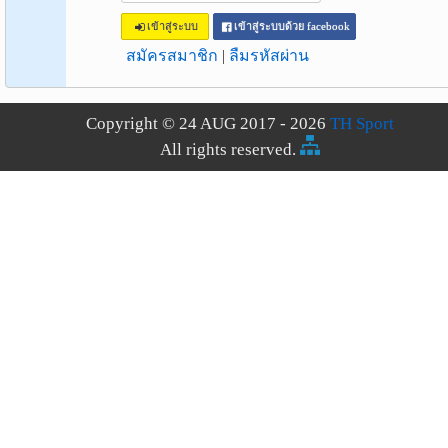
เข้าสู่ระบบ
เข้าสู่ระบบด้วย facebook
สมัครสมาชิก
|
ลืมรหัสผ่าน
Copyright © 24 AUG 2017 - 2026
TH Sport
All rights reserved.