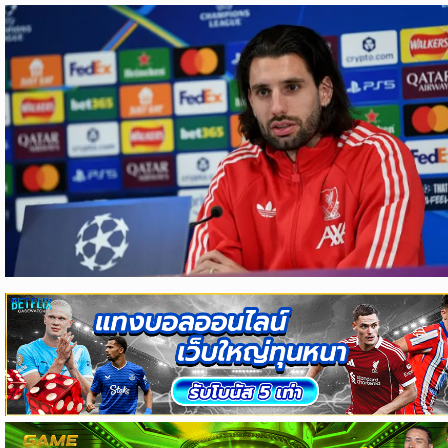
ข่าว
บอล
ไทย
ข่าว
ฟุตบอล
ต่าง
ประเทศ
ข่าว
NBA
ข่าว
NFL
คอ
ลัม
นิ
สต์