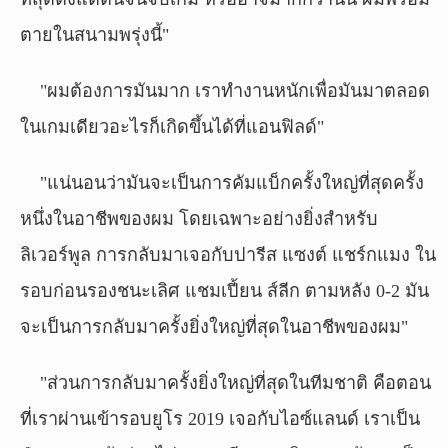
ตายในสนามพรุ่งนี้"
"ผมต้องการมันมาก เราทำงานหนักเพื่อมันมาตลอด
ในเกมเดียวอะไรก็เกิดขึ้นได้ที่แอนฟิลด์"
"แน่นอนว่ามันจะเป็นการคัมแบ็กครั้งใหญ่ที่สุดครั้ง
หนึ่งในอาชีพของผม โดยเฉพาะอย่างยิ่งสำหรับ
ลิเวอร์พูล การกลับมาเจอกับปารีส แซงต์ แชร์กแมง ใน
รอบก่อนรองชนะเลิศ แชมเปี้ยน ส์ลีก ตามหลัง 0-2 มัน
จะเป็นการกลับมาครั้งยิ่งใหญ่ที่สุดในอาชีพของผม"
"ส่วนการกลับมาครั้งยิ่งใหญ่ที่สุดในทีมชาติ คือตอน
ที่เราผ่านเข้ารอบยูโร 2019 เจอกับไอซ์แลนด์ เราเป็น