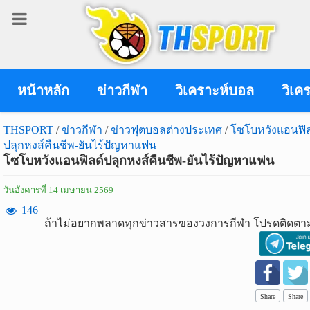
เข้า
สู่
ระบบ
หน้าหลัก
ข่าวกีฬา
วิเคราะห์บอล
วิเค
THSPORT
/
ข่าวกีฬา
/
ข่าวฟุตบอลต่างประเทศ
/
โซโบหวังแอนฟิล
ปลุกหงส์คืนชีพ-ยันไร้ปัญหาแฟน
เข้าสู่ระบบ
โซโบหวังแอนฟิลด์ปลุกหงส์คืนชีพ-ยันไร้ปัญหาแฟน
เข้าสู่ระบบด้วย facebook
วันอังคารที่ 14 เมษายน 2569
สมัคร
146
ถ้าไม่อยากพลาดทุกข่าวสารของวงการกีฬา โปรดติดตาม
สมาชิก
ข่าว
กีฬา
Share
Share