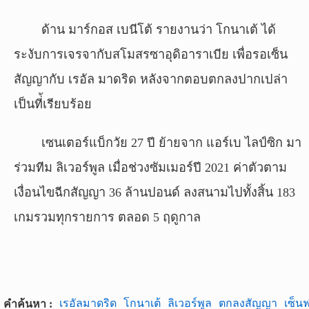
ด้าน มาร์กอส เบนีโต้ รายงานว่า โกนาเต้ ได้
ระงับการเจรจากับสโมสรซาอุดิอาราเบีย เพื่อรอเซ็น
สัญญากับ เรอัล มาดริด หลังจากตอบตกลงปากเปล่า
เป็นที่้เรียบร้อย
เซนเตอร์แบ็กวัย 27 ปี ย้ายจาก แอร์เบ ไลป์ซิก มา
ร่วมทีม ลิเวอร์พูล เมื่อช่วงซัมเมอร์ปี 2021 ค่าตัวตาม
เงื่อนไขฉีกสัญญา 36 ล้านปอนด์ ลงสนามไปทั้งสิ้น 183
เกมรวมทุกรายการ ตลอด 5 ฤดูกาล
เรอัลมาดริด
โกนาเต้
ลิเวอร์พูล
ตกลงสัญญา
เซ็นฟ
คำค้นหา :