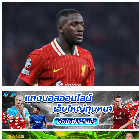
ข่าว
บอล
ไทย
ข่าว
ฟุตบอล
ต่าง
ประเทศ
ข่าว
NBA
ข่าว
NFL
คอ
ลัม
นิ
สต์