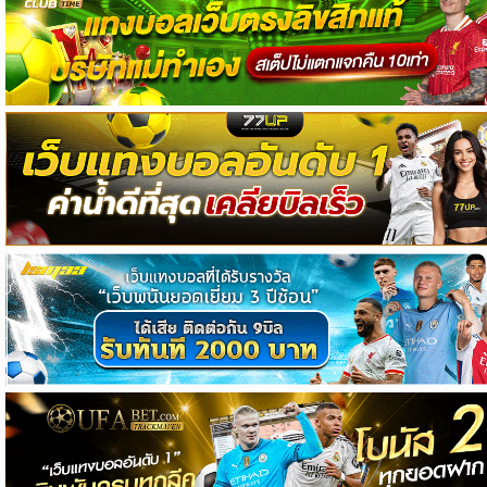
วิเคราะห์
บอล
วิเคราะห์
NFL
วิเคราะห์
NBA
ทีเด็ด
บอล
แกล
ล
อรี่
สาว
งาม