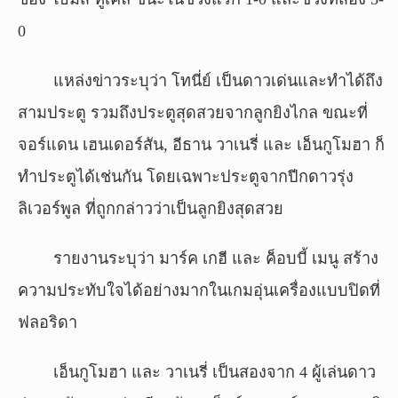
0
แหล่งข่าวระบุว่า โทนี่ย์ เป็นดาวเด่นและทำได้ถึง
สามประตู รวมถึงประตูสุดสวยจากลูกยิงไกล ขณะที่
จอร์แดน เฮนเดอร์สัน, อีธาน วาเนรี่ และ เอ็นกูโมฮา ก็
ทำประตูได้เช่นกัน โดยเฉพาะประตูจากปีกดาวรุ่ง
ลิเวอร์พูล ที่ถูกกล่าวว่าเป็นลูกยิงสุดสวย
รายงานระบุว่า มาร์ค เกฮี และ ค็อบบี้ เมนู สร้าง
ความประทับใจได้อย่างมากในเกมอุ่นเครื่องแบบปิดที่
ฟลอริดา
เอ็นกูโมฮา และ วาเนรี่ เป็นสองจาก 4 ผู้เล่นดาว