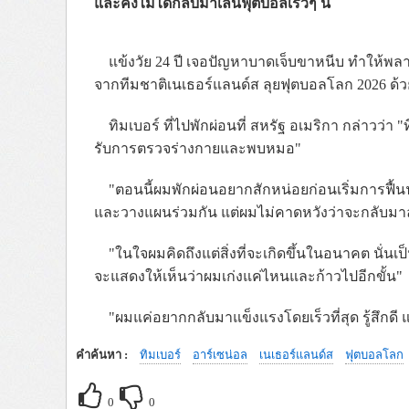
และคงไม่ได้กลับมาเล่นฟุตบอลเร็วๆ นี้
แข้งวัย 24 ปี เจอปัญหาบาดเจ็บขาหนีบ ทำให้พลา
จากทีมชาติเนเธอร์แลนด์ส ลุยฟุตบอลโลก 2026 ด้ว
ทิมเบอร์ ที่ไปพักผ่อนที่ สหรัฐ อเมริกา กล่าวว่า "ท
รับการตรวจร่างกายและพบหมอ"
"ตอนนี้ผมพักผ่อนอยากสักหน่อยก่อนเริ่มการฟื้นฟ
และวางแผนร่วมกัน แต่ผมไม่คาดหวังว่าจะกลับมาล
"ในใจผมคิดถึงแต่สิ่งที่จะเกิดขึ้นในอนาคต นั่นเป็
จะแสดงให้เห็นว่าผมเก่งแค่ไหนและก้าวไปอีกขั้น"
"ผมแค่อยากกลับมาแข็งแรงโดยเร็วที่สุด รู้สึกดี แล
คำค้นหา :
ทิมเบอร์
อาร์เซน่อล
เนเธอร์แลนด์ส
ฟุตบอลโลก
0
0