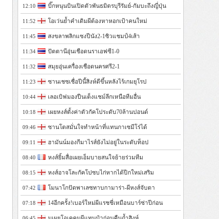
บิ๊กหนุนบินเปิดตัวพันธมิตรบุรีรัมย์-กัมบะถึงญี่ปุ่น
12:10
โอเว่นย้ำคำเดิมผีต้องหาหอกเป้าคนใหม่
11:52
สงขลาพลิกแซงปีนัง2-1ซิวแชมป์4เส้า
11:45
ปัตตานีอุ่นเชือดนราเอฟซี1-0
11:34
สมุยอุ่นเครื่องเชือดนครศรี2-1
11:32
ซานเชซเชื่อปีนี้สิงห์ดีขึ้นหลังไร้เกมยุโรป
11:23
เลอเบิฟมองปืนเต็งแชม์ลีกเหนือทีมอื่น
10:44
เผยหงส์ตั้งค่าตัวกัคโประดับ70ล้านปอนด์
10:18
ซานโตสมั่นใจทำหน้าที่แทนกาเซมีโร่ได้
09:46
ฮามันน์มองกีมาไรส์ยังไม่อยู่ในระดับท็อป
09:11
หงส์ยิ้มสื่อเผยเอ็มบายสนใจย้ายร่วมทีม
08:40
หงส์อาจโละกัคโปซบไก่หากได้ปีกใหม่เสริม
08:15
โมนาโกปัดพาเลซทาบกามาร่า-ผีหงส์จับตา
07:42
14อีกครั้ง!เบอร์ใหม่ผีแรชชี่เหมือนบาร์ซ่าปีก่อน
07:18
มูเผยโอเคคุมผีแทนป๋าก่อนคืนถ้ำสิงห์
06:45