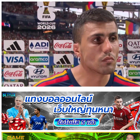
ข่าว
บอล
ไทย
ข่าว
ฟุตบอล
ต่าง
ประเทศ
ข่าว
NBA
ข่าว
NFL
คอ
ลัม
นิ
สต์