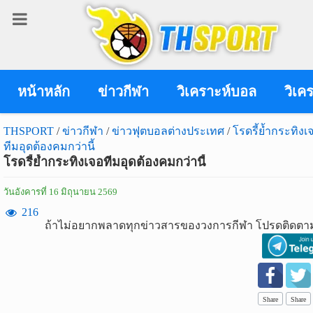
เข้า
สู่
ระบบ
หน้าหลัก
ข่าวกีฬา
วิเคราะห์บอล
วิเค
THSPORT
/
ข่าวกีฬา
/
ข่าวฟุตบอลต่างประเทศ
/
โรดรี้ย้ำกระทิงเ
ทีมอุดต้องคมกว่านี้
เข้าสู่ระบบ
โรดรี้ย้ำกระทิงเจอทีมอุดต้องคมกว่านี้
เข้าสู่ระบบด้วย facebook
วันอังคารที่ 16 มิถุนายน 2569
สมัคร
216
ถ้าไม่อยากพลาดทุกข่าวสารของวงการกีฬา โปรดติดตาม
สมาชิก
ข่าว
กีฬา
Share
Share