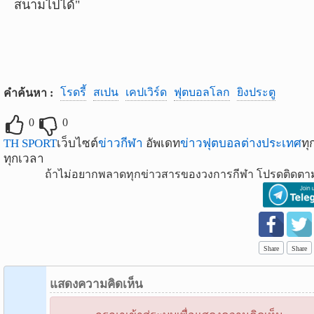
สนามไปได้"
โรดรี้
สเปน
เคปเวิร์ด
ฟุตบอลโลก
ยิงประตู
คำค้นหา :
0
0
TH SPORT
เว็บไซต์
ข่าวกีฬา
อัพเดท
ข่าวฟุตบอลต่างประเทศ
ทุ
ทุกเวลา
ถ้าไม่อยากพลาดทุกข่าวสารของวงการกีฬา โปรดติดตาม
Share
Share
แสดงความคิดเห็น