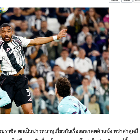
าซิล ตกเป็นข่าวหนาหูเกี่ยวกับเรื่องอนาคตค้าแข้ง ทว่าล่าสุดมี