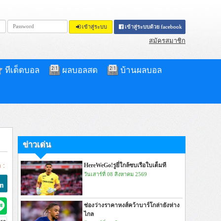
เข้าสู่ระบบ
เข้าสู่ระบบด้วย facebook
สมัครสมาชิก
ทีเด็ดบอล
ผลบอลสด
บ้านผลบอล
ข่าวเด่น
 :
HereWeGo!รูยี่ใกล้ซบเรือใบเต็มที
วันเสาร์ที่ 08 สิงหาคม 2569
ช่องว่างราคาหงส์คว้าบาร์โกล่ายังห่าง
ไกล