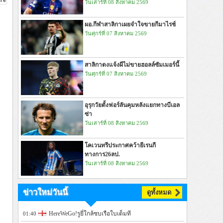
วันเสาร์ที่ 08 สิงหาคม 2569
ผอ.กีฬาสาลิกาเผยจำใจขายกีมาไรช์
วันศุกร์ที่ 07 สิงหาคม 2569
สาลิกาดงแจ้งผีไม่ขายฮอลล์ซัมเมอร์นี้
วันศุกร์ที่ 07 สิงหาคม 2569
อุรุกวัยตั้งฟอร์ลันคุมหลังแยกทางบีเอล
ซ่า
วันเสาร์ที่ 08 สิงหาคม 2569
โคเวนทรีประกาศคว้ายีเรนกี
ทางการ26ลป.
วันเสาร์ที่ 08 สิงหาคม 2569
ข่าวใหม่วันนี้
ดูทั้งหมด
HereWeGo!รูยี่ใกล้ซบเรือใบเต็มที
01:40