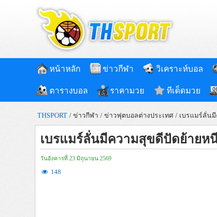
หน้าหลัก
ข่าวกีฬา
วิเคราะห์บอล
ตารางบอล
ราคามวย
ทีเด็ดมวย
THSPORT
/
ข่าวกีฬา
/
ข่าวฟุตบอลต่างประเทศ
/
เบรแมร์ลั่นม
เบรแมร์ลั่นมีความสุขดีปัดย้ายหน
วันอังคารที่ 23 มิถุนายน 2569
148