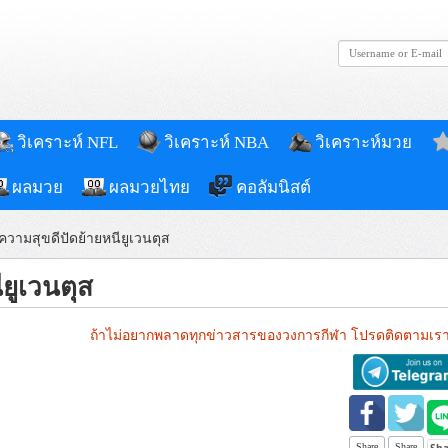
วิเคราะห์ NFL
วิเคราะห์ NBA
วิเคราะห์มวย
ผลมวย
ผลมวยไทย
คอลัมนิสต์
ีความสุขดีปัดย้ายหนียูเวนตุส
ียูเวนตุส
ถ้าไม่อยากพลาดทุกข่าวสารของวงการกีฬา โปรดติดตามเรา
Share
Share