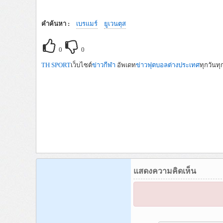
คำค้นหา :
เบรแมร์
ยูเวนตุส
0
0
TH SPORT
เว็บไซต์
ข่าวกีฬา
อัพเดท
ข่าวฟุตบอลต่างประเทศ
ทุกวันทุ
แสดงความคิดเห็น