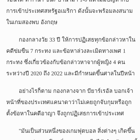
การเข้าประเทศสหรัฐอเมริกา ดังนั้นจะพร้อมลงสนาม
ในเกมสองพบ อังกฤษ
กองกลางวัย 33 ปี ให้การปฏิเสธทุกข้อกล่าวหาใน
คดีข่มขืน 7 กระทง และข้อหาล่วงละเมิดทางเพศ 1
กระทง ซึ่งเกี่ยวข้องกับข้อกล่าวหาจากผู้หญิง 4 คน
ระหว่างปี 2020 ถึง 2022 และมีกำหนดขึ้นศาลในปีหน้า
อย่างไรก็ตาม กองกลางจาก บียาร์เรอัล บอกเจ้า
หน้าที่ของประเทศแคนาดาว่าไม่เคยถูกจับกุมหรือถูก
ตั้งข้อหาในคดีอาญา จึงถูกปฏิเสธการเข้าประเทศ
"มันเป็นส่วนหนึ่งของเกมฟุตบอล สิ่งต่างๆ เกิดขึ้น