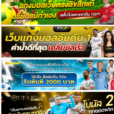
วิเคราะห์
บอล
วิเคราะห์
NFL
วิเคราะห์
NBA
ทีเด็ด
บอล
แกล
ล
อรี่
สาว
งาม