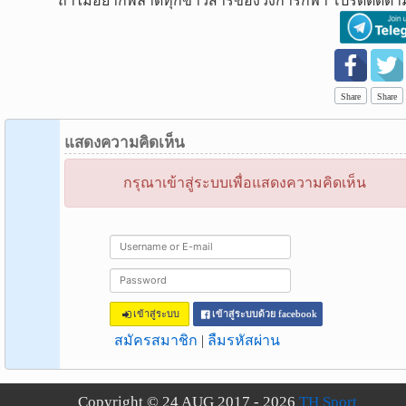
ถ้าไม่อยากพลาดทุกข่าวสารของวงการกีฬา โปรดติดตาม
Share
Share
แสดงความคิดเห็น
กรุณาเข้าสู่ระบบเพื่อแสดงความคิดเห็น
เข้าสู่ระบบ
เข้าสู่ระบบด้วย facebook
สมัครสมาชิก
|
ลืมรหัสผ่าน
Copyright © 24 AUG 2017 - 2026
TH Sport