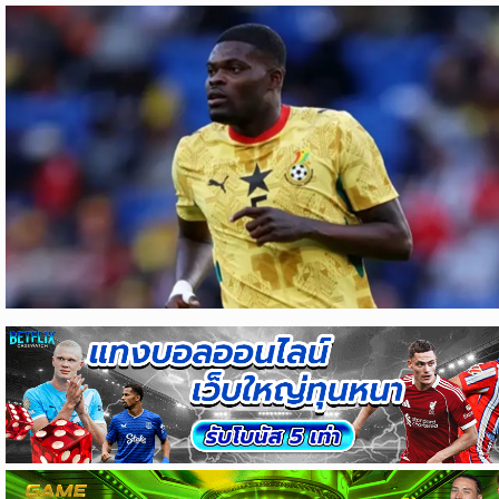
ข่าว
บอล
ไทย
ข่าว
ฟุตบอล
ต่าง
ประเทศ
ข่าว
NBA
ข่าว
NFL
คอ
ลัม
นิ
สต์