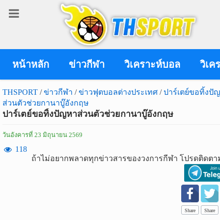
เข้า
สู่
ระบบ
หน้าหลัก
ข่าวกีฬา
วิเคราะห์บอล
วิเค
THSPORT
/
ข่าวกีฬา
/
ข่าวฟุตบอลต่างประเทศ
/
ปาร์เตย์ขอทิ้งปั
ส่วนตัวช่วยกานาบู๊อังกฤษ
เข้าสู่ระบบ
ปาร์เตย์ขอทิ้งปัญหาส่วนตัวช่วยกานาบู๊อังกฤษ
เข้าสู่ระบบด้วย facebook
วันอังคารที่ 23 มิถุนายน 2569
สมัคร
118
ถ้าไม่อยากพลาดทุกข่าวสารของวงการกีฬา โปรดติดตาม
สมาชิก
ข่าว
กีฬา
Share
Share