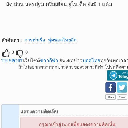
นัด ส่วน นครปฐม คริสเตียน ยูไนเต็ด ยังมี 1 แต้ม
การท่าเรือ
ฟุตซอลไทยลีก
คำค้นหา :
0
0
TH SPORT
เว็บไซต์
ข่าวกีฬา
อัพเดทข่าว
บอลไทย
ทุกวันทุกเวล
ถ้าไม่อยากพลาดทุกข่าวสารของวงการกีฬา โปรดติดตาม
Share
Share
แสดงความคิดเห็น
กรุณาเข้าสู่ระบบเพื่อแสดงความคิดเห็น