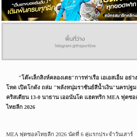
ผล
บอล
สด
Copyright
©
24
AUG
2017
"โต๊ะเล็กสิงห์คลองเตย"การท่าเรือ เอเอสเอ็ม อย่า
-
2026
โหด เปิดโกดัง ถล่ม "พลังหนุ่มราชันย์สีน้ำเงิน"นครปฐม
TH
คริสเตียน 13-0 นาธาน เออนันโด แฮตทริก MEA ฟุตซอ
Sport
,
All
ไทยลีก 2026
rights
reserved.
MEA ฟุตซอลไทยลีก 2026 นัดที่ 6 คู่แรกประจำวันเสาร์