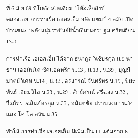
ที่ 6 มิ.ย.69 ที่โกดัง สเตเดียม "โต๊ะเล็กสิงห์
คลองเตย"การท่าเรือ เอเอสเอ็ม อดีตแชมป์ 4 สมัย เปิด
บ้านชนะ "พลังหนุ่มราชันย์สีน้ำเงิน"นครปฐม คริสเตียน
13-0
การท่าเรือ เอเอสเอ็ม ได้จาก ธนากูล วิเชียรกุล น.5 นา
ธาน เออนันโด ซัดแฮตทริก น.13 , น.13 , น.39 , บุญมี
มาตย์วิเศษ น.14 , น.32 , อลงกรณ์ จันทร์พร น.19 , ปิยะ
พันธ์ เอี่ยมวิไล น.23 , น.29 , ศักย์ศรณ์ ศรีฉ่อง น.32 ,
วีรภัทร เฉลิมภัทรกุล น.33 , อนันตชัย ปราบวงษา น.34
และ โค โค ลวิน น.35
ทำให้ การท่าเรือ เอเอสเอ็ม มีเพิ่มเป็น 11 แต้มจาก 6