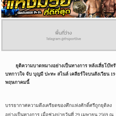
ผล
บอล
สด
Copyright
©
24
AUG
2017
ยุติความบาดหมางอย่างเป็นทางการ หลังเสี่ยโบ๊ทร
-
2026
บทกาวใจ จับ บุญมี ปะทะ สไนล์ เคลียร์ใจบนสังเวียน 19
TH
พฤษภาคมนี้
Sport
,
All
rights
reserved.
บรรยากาศความตึงเครียดของศึกแห่งศักดิ์ศรีถูกยุติลง
อย่างเป็นทางการ เมื่อช่วงบ่ายวันที่ 29 เมษายน 2569 ณ