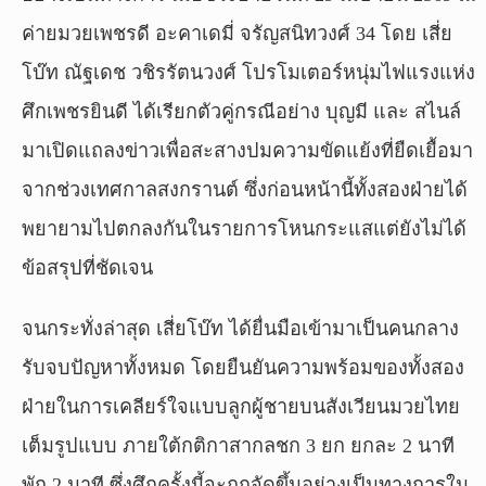
ค่ายมวยเพชรดี อะคาเดมี่ จรัญสนิทวงศ์ 34 โดย เสี่ย
โบ๊ท ณัฐเดช วชิรรัตนวงศ์ โปรโมเตอร์หนุ่มไฟแรงแห่ง
ศึกเพชรยินดี ได้เรียกตัวคู่กรณีอย่าง บุญมี และ สไนล์
มาเปิดแถลงข่าวเพื่อสะสางปมความขัดแย้งที่ยืดเยื้อมา
จากช่วงเทศกาลสงกรานต์ ซึ่งก่อนหน้านี้ทั้งสองฝ่ายได้
พยายามไปตกลงกันในรายการโหนกระแสแต่ยังไม่ได้
ข้อสรุปที่ชัดเจน
จนกระทั่งล่าสุด เสี่ยโบ๊ท ได้ยื่นมือเข้ามาเป็นคนกลาง
รับจบปัญหาทั้งหมด โดยยืนยันความพร้อมของทั้งสอง
ฝ่ายในการเคลียร์ใจแบบลูกผู้ชายบนสังเวียนมวยไทย
เต็มรูปแบบ ภายใต้กติกาสากลชก 3 ยก ยกละ 2 นาที
พัก 2 นาที ซึ่งศึกครั้งนี้จะถูกจัดขึ้นอย่างเป็นทางการใน