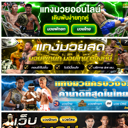
วิเคราะห์
บอล
วิเคราะห์
NFL
วิเคราะห์
NBA
ทีเด็ด
บอล
แกล
ล
อรี่
สาว
งาม