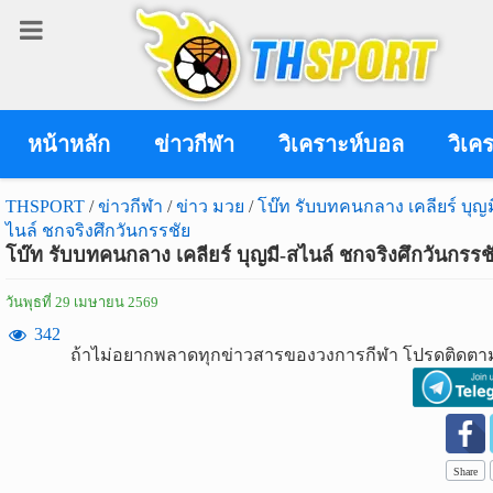
เข้า
สู่
ระบบ
หน้าหลัก
ข่าวกีฬา
วิเคราะห์บอล
วิเค
THSPORT
/
ข่าวกีฬา
/
ข่าว มวย
/
โบ๊ท รับบทคนกลาง เคลียร์ บุญม
ไนล์ ชกจริงศึกวันกรรชัย
เข้าสู่ระบบ
โบ๊ท รับบทคนกลาง เคลียร์ บุญมี-สไนล์ ชกจริงศึกวันกรรช
เข้าสู่ระบบด้วย facebook
วันพุธที่ 29 เมษายน 2569
สมัคร
342
ถ้าไม่อยากพลาดทุกข่าวสารของวงการกีฬา โปรดติดตาม
สมาชิก
ข่าว
กีฬา
Share