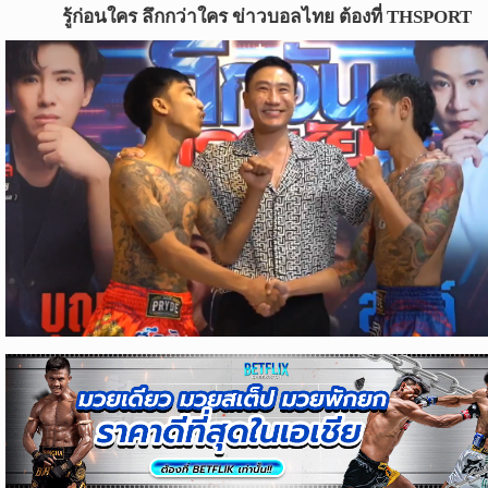
ข่าว
รู้ก่อนใคร ลึกกว่าใคร ข่าวบอลไทย ต้องที่ THSPORT
บอล
ไทย
ข่าว
ฟุตบอล
ต่าง
ประเทศ
ข่าว
NBA
ข่าว
NFL
คอ
ลัม
นิ
สต์