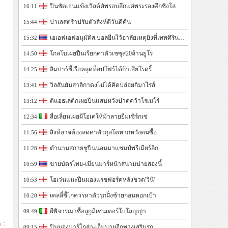
ปืนชัดเจนแข้งเวิลด์คัพรอบลึกแค่พระรองศึกชิงโล่
16:11
ปาเลสตร้าปรับตัวสิงห์ดีวันดีคืน
15:44
เอเอฟเอฟอนุมัติส.บอลยืนไว้อาลัยเหตุยิงที่เทพศิรินทร์นนฯ
15:32
โกลโบเผยปืนเรียกค่าตัวเชซุส20ล้านยูโร
14:50
ลิมปาร์ชี้เรือหลุดท็อปโฟร์ได้ถ้าเสียโรดรี้
14:25
วิลสันยันสาลิกาดงไม่ได้คิดปล่อยกิมาไรส์
13:41
ดิแอธเลติกเผยปืนแสบหวังปาดคว้าโรเมโร่
13:12
สื่อเลี่ยนเผยผีโอเคให้ม้าลายยืมเซิร์กเซ่
12:34
สิงห์อาจต้องลดค่าตัวกุสโตหากหวังคนซื้อ
11:56
ตำนานสกายชูปืนนอนมาแชมป์พรีเมียร์ลีก
11:28
ขายบัตรไทย-เมียนมาร์หน้าสนามบ่ายสองนี้
10:59
โอเว่นแนะปืนมองแรชฟอร์ดหลังชวด'วินิ'
10:53
เคลลี่ชี้ไก่ควรหาตัวรุกฝั่งซ้ายก่อนหอกเป้า
10:20
ผีพิจารณาซื้อลูกูมี่เซนเตอร์โบโลญญ่า
09:49
 :
ปืนมองบาร์โกล่า-เอ็มบายอีกทางเสริมรุก
09:15