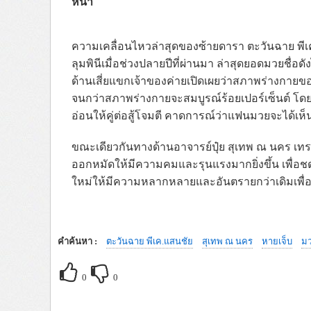
หน้า
ความเคลื่อนไหวล่าสุดของซ้ายดารา ตะวันฉาย พีเ
ลุมพินีเมื่อช่วงปลายปีที่ผ่านมา ล่าสุดยอดมวยชื่อด
ด้านเสี่ยแขกเจ้าของค่ายเปิดเผยว่าสภาพร่างกายของต
จนกว่าสภาพร่างกายจะสมบูรณ์ร้อยเปอร์เซ็นต์ โดยเฉ
อ่อนให้คู่ต่อสู้โจมตี คาดการณ์ว่าแฟนมวยจะได้เ
ขณะเดียวกันทางด้านอาจารย์ปุ๋ย สุเทพ ณ นคร เทร
ออกหมัดให้มีความคมและรุนแรงมากยิ่งขึ้น เพื่อชดเ
ใหม่ให้มีความหลากหลายและอันตรายกว่าเดิมเพื่
คำค้นหา :
ตะวันฉาย พีเค.แสนชัย
สุเทพ ณ นคร
หายเจ็บ
ม
0
0