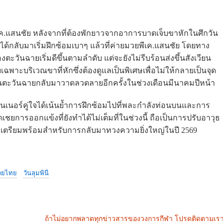
ค.แสนชัย หลังจากที่ต้องพักยาวจากอาการบาดเจ็บขาหักในศึกวัน
ังได้กลับมาเริ่มฝึกซ้อมเบาๆ แล้วที่ค่ายมวยพีเค.แสนชัย โดยทาง
ะวันฉายเริ่มดีขึ้นตามลำดับ แต่จะยังไม่รีบร้อนส่งขึ้นสังเวียน
พาะบริเวณขาที่หักซึ่งต้องดูแลเป็นพิเศษเพื่อไม่ให้กลายเป็นจุด
ห็นตะวันฉายกลับมาวาดลวดลายอีกครั้งในช่วงเดือนมีนาคมปีหน้า
นเนอร์คู่ใจได้เน้นย้ำการฝึกซ้อมไปที่พละกำลังท่อนบนและการ
ชยการออกแข้งที่ยังทำได้ไม่เต็มที่ในช่วงนี้ ถือเป็นการปรับอาวุธ
อเตรียมพร้อมสำหรับการกลับมาทวงความยิ่งใหญ่ในปี 2569
วยไทย
วันลุมพินี
ถ้าไม่อยากพลาดทุกข่าวสารของวงการกีฬา โปรดติดตามเรา