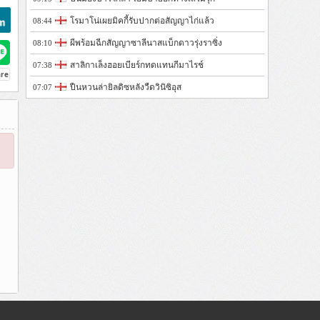
โรมาโน่เผยมิคกี้รับปากต่อสัญญาไก่แล้ว
08:44
ผีพร้อมฉีกสัญญาซาลีนาสแบ็กดาวรุ่งราซิ่ง
08:10
สาลิกาเล็งฮอยเบียร์กทดแทนกีมาไรช์
07:38
ปืนหวนล่ายิลดิซหลังวืดวินิซิอุส
07:07