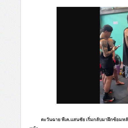
ตะวันฉาย พีเค.แสนชัย เริ่มกลับมาฝึกซ้อมหล