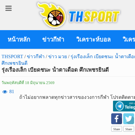
เข้า
สู่
ระบบ
หน้าหลัก
ข่าวกีฬา
วิเคราะห์บอล
วิเค
THSPORT
/
ข่าวกีฬา
/
ข่าว มวย
/
รุ่งเรืองเล็ก เบียดชนะ น้ำตาเดื
ศึกเพชรยินดี
เข้าสู่ระบบ
รุ่งเรืองเล็ก เบียดชนะ น้ำตาเดือด ศึกเพชรยินดี
เข้าสู่ระบบด้วย facebook
วันพฤหัสบดีที่ 18 มิถุนายน 2569
สมัคร
81
ถ้าไม่อยากพลาดทุกข่าวสารของวงการกีฬา โปรดติดตาม
สมาชิก
ข่าว
กีฬา
Share
Share