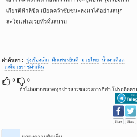
เกียรติฟ้าลิขิต เบียดคว้าชัยชนะลงมาได้อย่างสนุก
สะใจแฟนมวยทั่วทั้งสนาม
รุ่งเรืองเล็ก
ศึกเพชรยินดี
มวยไทย
น้ำตาเดือด
คำค้นหา :
เวทีมวยราชดำเนิน
0
0
ถ้าไม่อยากพลาดทุกข่าวสารของวงการกีฬา โปรดติดตาม
Share
Share