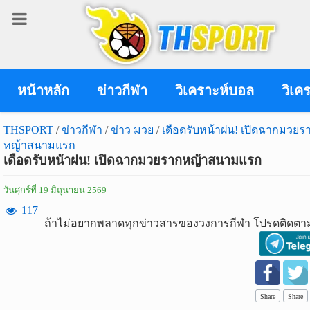
เข้า
สู่
ระบบ
หน้าหลัก
ข่าวกีฬา
วิเคราะห์บอล
วิเค
THSPORT
/
ข่าวกีฬา
/
ข่าว มวย
/
เดือดรับหน้าฝน! เปิดฉากมวยร
หญ้าสนามแรก
เข้าสู่ระบบ
เดือดรับหน้าฝน! เปิดฉากมวยรากหญ้าสนามแรก
เข้าสู่ระบบด้วย facebook
วันศุกร์ที่ 19 มิถุนายน 2569
สมัคร
117
ถ้าไม่อยากพลาดทุกข่าวสารของวงการกีฬา โปรดติดตาม
สมาชิก
ข่าว
กีฬา
Share
Share