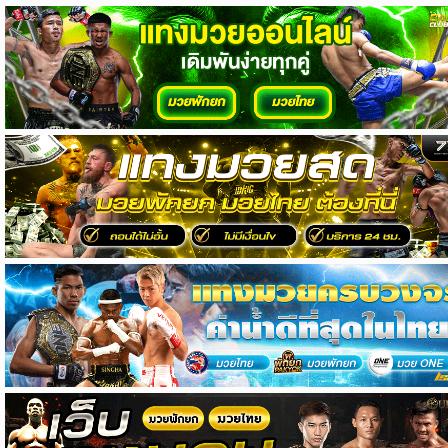
วิเคราะห์
บอล
วิเคราะห์
NFL
วิเคราะห์
NBA
ทีเด็ด
บอล
แกล
ล
อรี่
สาว
งาม