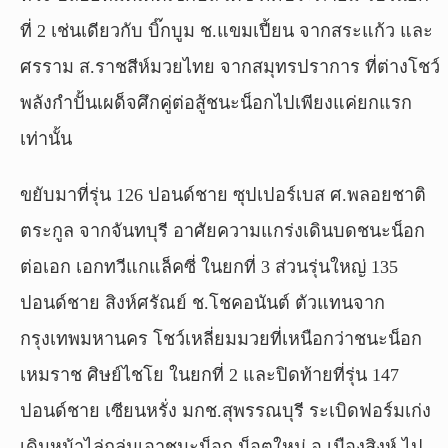
ที่ 2 เช่นเดียวกับ บิ๊กบูม ช.แขมเปี้ยน จากสระแก้ว และ
ศรราม ส.ราชสีห์มวยไทย จากสมุทรปราการ ที่ต่างโชว์
พลังกำปั้นเผด็จศึกคู่ต่อสู้ชนะน็อกไปเพียงแค่ยกแรก
เท่านั้น
ขยับมาที่รุ่น 126 ปอนด์ชาย ซุปเปอร์เบส ศ.พลอยชาติ
ตระกูล จากจันทบุรี อาศัยความแกร่งเดินบดชนะน็อก
ต่อเอก เอกทวีแกแล็คซี่ ในยกที่ 3 ส่วนรุ่นใหญ่ 135
ปอนด์ชาย สิงห์ศรัณย์ ช.โชคอนันต์ ตัวแทนจาก
กรุงเทพมหานคร โชว์เหลี่ยมมวยที่เหนือกว่าชนะน็อก
เหมราช ศิษย์ไชโย ในยกที่ 2 และปิดท้ายที่รุ่น 147
ปอนด์ชาย เซียนหรั่ง มกช.สุพรรณบุรี ระเบิดฟอร์มเก่ง
เดินหน้าไล่ถล่มเอาชนะน็อก น็อตใหม่ อ.เมืองสิงห์ ไป