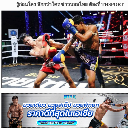
ข่าว
รู้ก่อนใคร ลึกกว่าใคร ข่าวบอลไทย ต้องที่ THSPORT
บอล
ไทย
ข่าว
ฟุตบอล
ต่าง
ประเทศ
ข่าว
NBA
ข่าว
NFL
คอ
ลัม
นิ
สต์