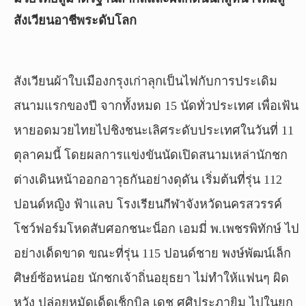
สังเวียนอาชีพระดับโลก
สังเวียนผ้าใบเมืองกรุงเก่าลุกเป็นไฟกับการประเดิม
สนามแรกของปี จากทั้งหมด 15 นัดทั่วประเทศ เพื่อเฟ้น
หายอดมวยไทยไปชิงชนะเลิศระดับประเทศในวันที่ 11
ตุลาคมนี้ โดยผลการแข่งขันนัดเปิดสนามเหล่านักชก
ต่างเดินหน้าออกอาวุธกันอย่างดุดัน เริ่มต้นที่รุ่น 112
ปอนด์หญิง ฟ้าแลบ โรงเรียนกีฬาจังหวัดนครสวรรค์
โชว์ฟอร์มโหดสับศอกชนะน็อก เอมมี่ พ.เพชรพิทักษ์ ไป
อย่างเด็ดขาด ขณะที่รุ่น 115 ปอนด์ชาย พงษ์พัฒน์เล็ก
ศิษย์ซ้อหน่อย นักชกเจ้าถิ่นอยุธยา ไม่ทำให้แฟนๆ ผิด
หวัง ปล่อยหมัดเด็ดเช็กบิล เดช ศศิประภายิม ไปในยก