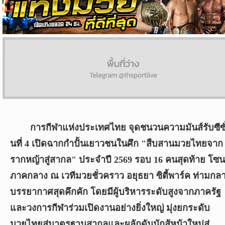
ผล
บอล
สด
Copyright
©
24
AUG
2017
การกีฬาแห่งประเทศไทย จุดชนวนความมันส์รับซีซั
-
2026
นที่ 4 เปิดฉากกำปั้นเยาวชนในศึก "สืบสานมวยไทยจาก
TH
รากหญ้าสู่สากล" ประจำปี 2569 รอบ 16 คนสุดท้าย โซน
Sport
,
All
ภาคกลาง ณ เวทีมวยชั่วคราว อยุธยา ซิตี้พาร์ค ท่ามกล
rights
บรรยากาศสุดคึกคัก โดยมีผู้บริหารระดับสูงจากภาครัฐ
reserved.
และวงการกีฬาร่วมเปิดงานอย่างยิ่งใหญ่ มุ่งยกระดับ
มวยไทยสู่มาตรฐานสากลและผลักดันนักสู้หน้าใหม่สู่