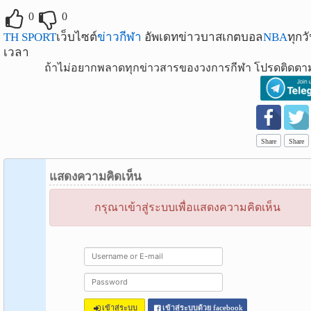
0
0
TH SPORT
เว็บไซต์
ข่าวกีฬา
อัพเดทข่าวบาสเกตบอล
NBA
ทุกว
เวลา
ถ้าไม่อยากพลาดทุกข่าวสารของวงการกีฬา โปรดติดตาม
Share
Share
แสดงความคิดเห็น
กรุณาเข้าสู่ระบบเพื่อแสดงความคิดเห็น
เข้าสู่ระบบ
เข้าสู่ระบบด้วย facebook