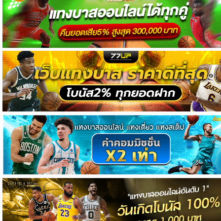
วิเคราะห์
บอล
วิเคราะห์
NFL
วิเคราะห์
NBA
ทีเด็ด
บอล
แกล
ล
อรี่
สาว
งาม