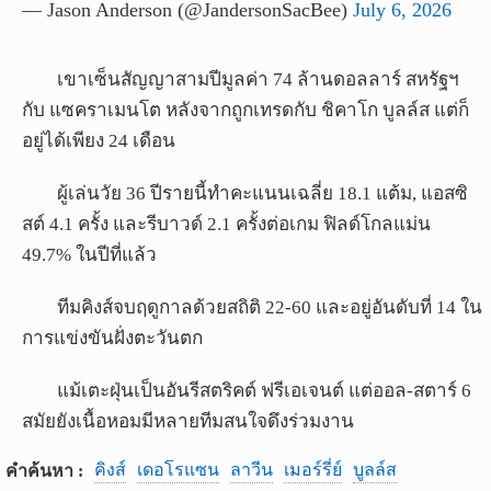
— Jason Anderson (@JandersonSacBee)
July 6, 2026
เขาเซ็นสัญญาสามปีมูลค่า 74 ล้านดอลลาร์ สหรัฐฯ
กับ แซคราเมนโต หลังจากถูกเทรดกับ ชิคาโก บูลล์ส แต่ก็
อยู่ได้เพียง 24 เดือน
ผู้เล่นวัย 36 ปีรายนี้ทำคะแนนเฉลี่ย 18.1 แต้ม, แอสซิ
สต์ 4.1 ครั้ง และรีบาวด์ 2.1 ครั้งต่อเกม ฟิลด์โกลแม่น
49.7% ในปีที่แล้ว
ทีมคิงส์จบฤดูกาลด้วยสถิติ 22-60 และอยู่อันดับที่ 14 ใน
การแข่งขันฝั่งตะวันตก
แม้เตะฝุ่นเป็นอันรีสตริคต์ ฟรีเอเจนต์ แต่ออล-สตาร์ 6
สมัยยังเนื้อหอมมีหลายทีมสนใจดึงร่วมงาน
คิงส์
เดอโรแซน
ลาวีน
เมอร์รี่ย์
บูลล์ส
คำค้นหา :